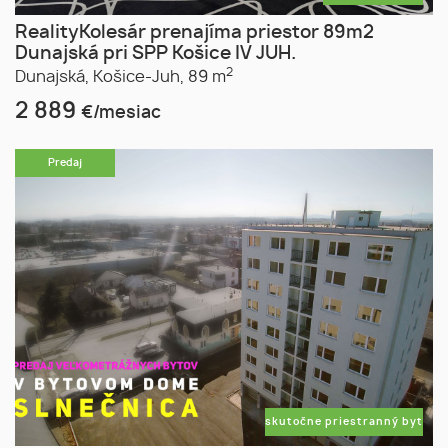
RealityKolesár prenajíma priestor 89m2
Dunajská pri SPP Košice IV JUH.
2
Dunajská,
Košice-Juh,
89 m
2 889
€/mesiac
Predaj
skutočne priestranný byt