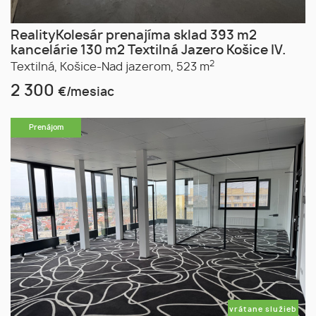
RealityKolesár prenajíma sklad 393 m2
kancelárie 130 m2 Textilná Jazero Košice IV.
2
Textilná,
Košice-Nad jazerom,
523 m
2 300
€/mesiac
Prenájom
vrátane služieb