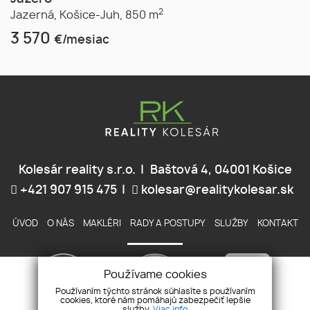
2
Jazerná,
Košice-Juh,
850 m
3 570
€/mesiac
Kolesár reality s.r.o.
Baštová 4, 04001 Košice
+421 907 915 475
kolesar@realitykolesar.sk
ÚVOD
O NÁS
MAKLÉRI
RADY A POSTUPY
SLUŽBY
KONTAKT
Používame cookies
Používaním týchto stránok súhlasíte s používaním
cookies, ktoré nám pomáhajú zabezpečiť lepšie
služby.
Viac info