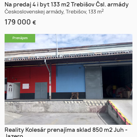
Na predaj 4 i byt 133 m2 Trebišov Čsl. armády
2
Československej armády,
Trebišov,
133 m
179 000
€
Prenájom
Reality Kolesár prenajíma sklad 850 m2 Juh -
Jazero