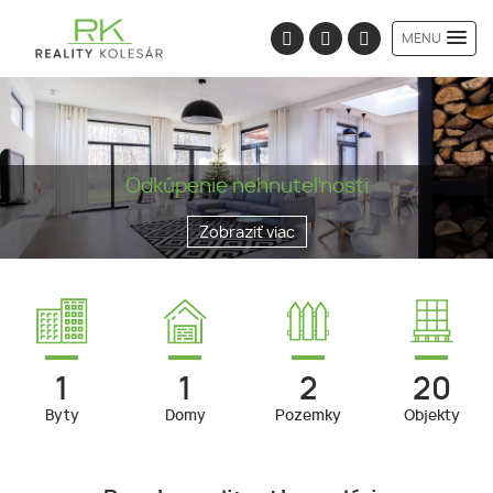
MENU
Odkúpenie nehnuteľnosti
Zobraziť viac
1
1
2
20
Byty
Domy
Pozemky
Objekty