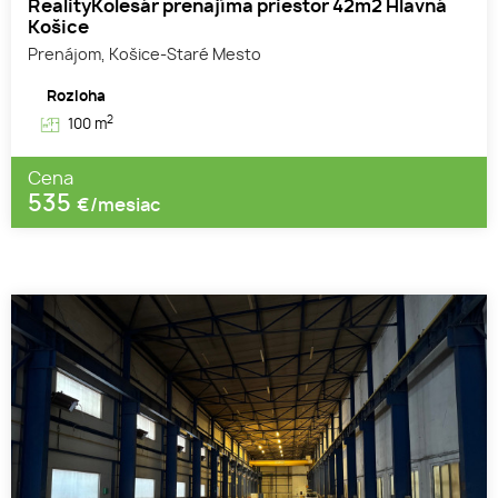
RealityKolesár prenajíma priestor 42m2 Hlavná
Košice
Prenájom, Košice-Staré Mesto
Rozloha
2
100 m
Cena
535
€/mesiac