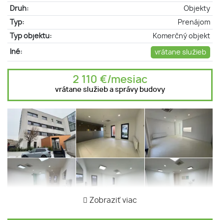
Druh:
Objekty
Typ:
Prenájom
Typ objektu:
Komerčný objekt
Iné:
vrátane služieb
2 110 €/mesiac
vrátane služieb a správy budovy
Zobraziť viac