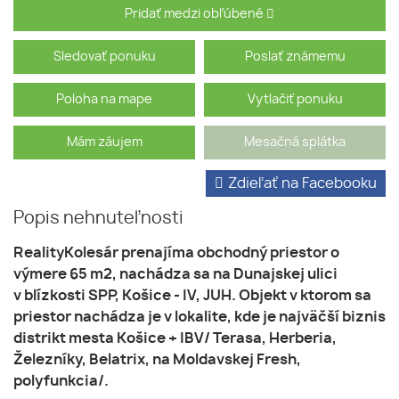
Pridať medzi obľúbené
Sledovať ponuku
Poslať známemu
Poloha na mape
Vytlačiť ponuku
Mám záujem
Mesačná splátka
Zdieľať na Facebooku
Popis nehnuteľnosti
RealityKolesár prenajíma obchodný priestor o
výmere 65 m2, nachádza sa na Dunajskej ulici
v blízkosti SPP, Košice - IV, JUH. Objekt v ktorom sa
priestor nachádza je v lokalite, kde je najväčší biznis
distrikt mesta Košice + IBV/ Terasa, Herberia,
Železníky, Belatrix, na Moldavskej Fresh,
polyfunkcia/.