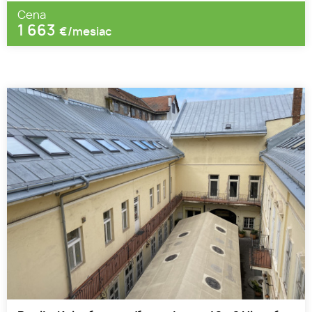
Cena
1 663
€/mesiac