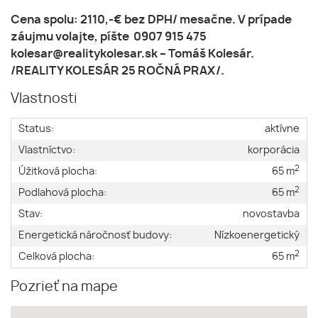
Cena spolu: 2110,-€ bez DPH/ mesačne. V prípade
záujmu volajte, píšte 0907 915 475
kolesar@realitykolesar.sk – Tomáš Kolesár.
/REALITY KOLESÁR 25 ROČNÁ PRAX/.
Vlastnosti
Status:
aktívne
Vlastníctvo:
korporácia
2
Úžitková plocha:
65 m
2
Podlahová plocha:
65 m
Stav:
novostavba
Energetická náročnosť budovy:
Nízkoenergetický
2
Celková plocha:
65 m
Pozrieť na mape