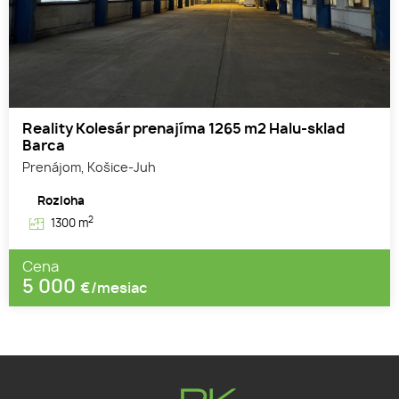
Reality Kolesár prenajíma 1265 m2 Halu-sklad
Barca
Prenájom, Košice-Juh
Rozloha
2
1300 m
Cena
5 000
€/mesiac